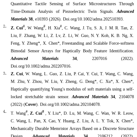
Quantitative Tactile Sensing of Surface Microstructures Through
Time‐Domain Analysis of Piezoelectric Twin Signals.
Advanced
Materials
38
, e10393 (2026). Doi.org/10.1002/adma.202510393.
#
#
#
Z. Cui
, W. Wang
, H. Xia
, C. Wang, J. Tu, S. Ji, J. M. R. Tan, Z.
Liu, F. Zhang, W. Li, Z. Lv, Z. Li, W. Guo, N. Y. Koh, K. B. Ng, X.
Feng, Y. Zheng*, X. Chen*, Freestanding and Scalable Force-softness
Bimodal Sensor Arrays for Haptically Body Feature Identification.
Advanced Materials
34
, 2207016 (2022).
Doi.org/10.1002/adma.202207016.
Z. Cui
, W. Wang, L. Guo, Z. Liu, P. Cai, Y. Cui, T. Wang, C. Wang,
M. Zhu, Y. Zhou, W. Liu, Y. Zheng, G. Deng*, C. Xu*, X. Chen*,
Haptically quantifying Young's modulus of soft materials using a self-
locked stretchable strain sensor.
Advanced Materials
34
, 2104078
(2022) (
Cover
). Doi.org/10.1002/adma.202104078.
#
#
T. Wang
,
Z. Cui
, Y. Liu*, D. Lu, M. Wang, C. Wan, W. R. Leow,
C. Wang, L. Pan, X. Cao, Y. Huang, Z. Liu, A. L. Y. Tok, X. Chen*,
Mechanically Durable Memristor Arrays Based on a Discrete Structure
Design.
Advanced Materials
34
, 2106212 (2022).