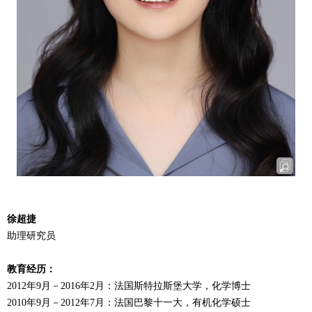
徐超捷
助理研究员
教育经历：
2012
年
9
月－
2016
年
2
月：法国斯特拉斯堡大学，化学博士
2010
年
9
月－
2012
年
7
月：法国巴黎十一大，有机化学硕士