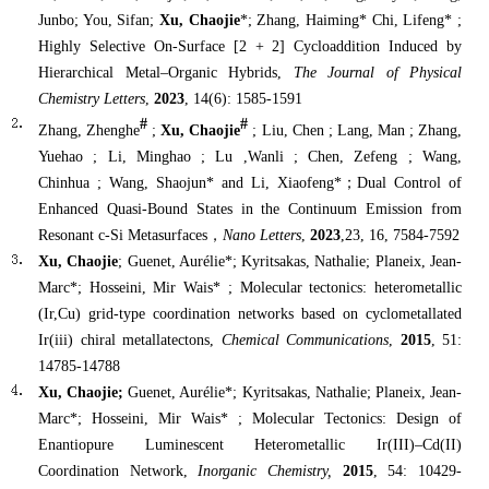
Junbo; You, Sifan;
Xu, Chaojie
*; Zhang, Haiming* Chi, Lifeng* ;
Highly Selective On-Surface [2 + 2] Cycloaddition Induced by
Hierarchical Metal–Organic Hybrids,
The Journal of Physical
Chemistry Letters
,
2023
, 14(6): 1585-1591
#
#
Zhang, Zhenghe
;
Xu, Chaojie
; Liu, Chen ; Lang, Man ; Zhang,
Yuehao ; Li, Minghao ; Lu ,Wanli ; Chen, Zefeng ; Wang,
Chinhua ; Wang, Shaojun* and Li, Xiaofeng*
；
Dual Control of
Enhanced Quasi-Bound States in the Continuum Emission from
Resonant c‑Si Metasurfaces
，
Nano Letters
,
2023
,
23, 16, 7584-7592
Xu, Chaojie
; Guenet, Aurélie*; Kyritsakas, Nathalie; Planeix, Jean-
Marc*; Hosseini, Mir Wais* ; Molecular tectonics: heterometallic
(Ir,Cu) grid-type coordination networks based on cyclometallated
Ir(iii) chiral metallatectons,
Chemical Communications
,
2015
, 51:
14785-14788
Xu, Chaojie;
Guenet, Aurélie*; Kyritsakas, Nathalie; Planeix, Jean-
Marc*; Hosseini, Mir Wais* ; Molecular Tectonics: Design of
Enantiopure Luminescent Heterometallic Ir(III)–Cd(II)
Coordination Network,
Inorganic Chemistry,
2015
, 54: 10429-