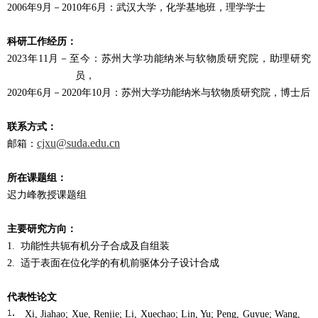
2006
年
9
月－
2010
年
6
月：武汉大学，化学基地班，理学学士
科研工作经历：
2023
年
11
月－至今：苏州大学功能纳米与软物质研究院，助理研究
员，
2020
年
6
月－
2020
年
10
月：苏州大学功能纳米与软物质研究院，博士后
联系方式：
cjxu@suda.edu.cn
邮箱：
所在课题组：
迟力峰教授课题组
主要研究方向：
1.
功能性共轭有机分子合成及自组装
2.
适于表面在位化学的有机前驱体分子设计合成
代表性论文
Xi, Jiahao; Xue, Renjie; Li, Xuechao; Lin, Yu; Peng, Guyue; Wang,