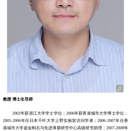
教授 博士生导师
2002
年
获
浙江大学学士学位；
2006
年
获
香港城市大学博士学位；
2005-2006
年
任日本千叶大学上野
实验
室
访问
学者；
2006-2007
年
任香
港城市大学超金
刚
石与先
进
薄膜研究中心高
级
研究助理；
2007-2008
年