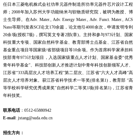
任日本三菱
电
机株式会社功率元器件制造所功率元器件芯片
设计
工程
师
；
2008
年
加入
苏
州大学功能
纳
米与
软
物
质
研究院，被聘
为
教授、博
士生
导师
。在
Adv. Mater., Adv. Energy Mater., Adv. Funct. Mater., ACS
Nano
等期刊
发
表
SCI
论
文
170
余篇，论文他引
4000
余次，申
请发明专
利
20
余
项
(
授权
7
项
)
，撰写英文
专
著
2
部
(
章
)
。主持和参与
973
计
划、国家
科技重大
专项
、国家自然科学基金、教育部博士点基金、江苏省自然
基金重点项目等国家级
/
省部级项目等
10
余项。
作为首席科学家承担科
技部青年
973
计划项目，入选国家级重点人才计划
、国家基金委“优秀
青年科学基金”、科技部创新人才推进计划中青年科技创新领军人才、
江苏省“
333
高层次人才培养工程”第二层次、江苏省“六大人才高峰”高
层次人才培养对象。获江苏省科学技术一等奖
(
排名第
1)
，教育部
“
高
等学校科学研究优秀成果奖”自然科学二等奖
1
项
(
排名第
1)
，江苏省青
年科技奖。
联
系
电话
：
0512-65880942
E-mail
:
jxtang@suda.edu.cn
招生方向：