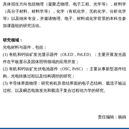
具体招生方向包括物理（凝聚
态
物理、
电
子工程、光学等），材料学
（高分子材料、材料学等），化学（有机化学、无机化学、分析化学
等）以及
纳
米
专业
，并邀
请
物理、
电
子、材料或化学背景的本科生参
加
课题组
的研究活
动
。
研究
领
域：
光
电
材料与器件，包括：
(1)
有机和钙钛矿
发
光
显
示器件（
OLED
，
PeLED
）：主要开展发光器
件在平板
显
示及固体照明
领
域的
应
用开
发
；
(2)
有机和钙钛矿光伏
电
池器件（
OSC, PeSC
）：主要从事新型器件
结
构、光
电转换过
程以及
结
构
调
控的研究；
(3)
半
导
体界面物理：研究有机异
质结
界面的
电
子
态结
构、载流子
输
运
过
程、以及瞬
态电
致
发
光和
载
流子复合
过
程
动
力学的研究。
责任编辑：
杨娟