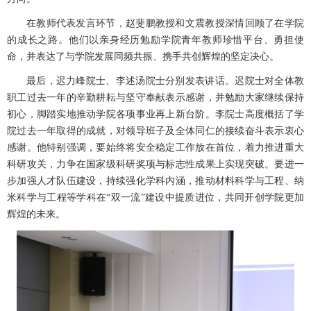
在教师代表发言环节，赵斐鹏教授和文震教授深情回顾了在学院
的成长之路。他们以亲身经历勉励学院青年教师珍惜平台、勇担使
命，并表达了与学院发展同频共振、携手共创辉煌的坚定决心。
最后，迟力峰院士、李述汤院士分别发表讲话。迟院士对全体教
职工过去一年的辛勤耕耘与坚守奉献表示感谢，并勉励大家继续保持
初心，脚踏实地推动学院各项事业再上新台阶。李院士高度概括了学
院过去一年取得的成就，对领导班子及全体同仁的接续奋斗表示衷心
感谢。他特别强调，要始终将安全稳定工作放在首位，着力推进重大
科研攻关，力争在国家级科研奖项与标志性成果上实现突破。要进一
步加强人才队伍建设，持续强化学科内涵，推动材料科学与工程、纳
米科学与工程等学科在“双一流”建设中提质进位，共同开创学院更加
辉煌的未来。