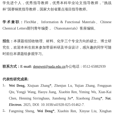
学先进个人，优秀指导教师，优秀本科毕业论文指导教师，“挑战
杯”国赛铜奖指导教师，国家大创省重点项目指导教师。
学术兼职：
FlexMat、Information & Functional Materials、Chinese
Chemical Letters期刊青年编委，《Nanomaterials》客座编辑。
招生：
本课题组招收物理、材料、化学三个专业方向的硕士、博士研
究生，欢迎本科生前来参加带薪科研及毕业设计，感兴趣的同学可随
时前往本课题组参观学习。
联系方式：E-mail:
dengwei@suda.edu.cn
办公电话：0512-65882939
代表性研究成果:
Wei Deng,
Xiujuan Zhang
*
, Zhenjun Lu, Yujian Zhang, Fengquan
Qiu, Yongji Wang, Haoyu Jiang, Xiaobin Ren, Yiming Wu, Xian-Kai
Chen, Henning Sirringhaus, Jiansheng Jie
*
, Xiaohong Zhang
*
,
Nat.
Electron.
2025, DOI: 10.1038/s41928-025-01462-7.
Fangming Sheng,
Wei Deng*
, Xiaobin Ren, Xinyue Liu, Xinghan