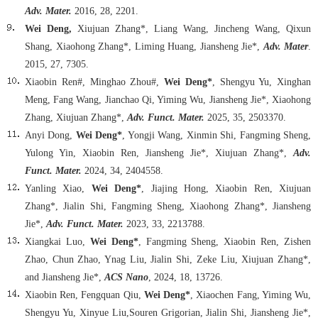
Adv. Mater.
2016, 28, 2201.
Wei Deng,
Xiujuan Zhang*, Liang Wang, Jincheng Wang, Qixun
Shang, Xiaohong Zhang*, Liming Huang, Jiansheng Jie*,
Adv. Mater
.
2015, 27, 7305.
Xiaobin Ren#, Minghao Zhou#,
Wei Deng*
, Shengyu Yu, Xinghan
Meng, Fang Wang, Jianchao Qi, Yiming Wu, Jiansheng Jie*, Xiaohong
Zhang, Xiujuan Zhang*,
Adv. Funct. Mater.
2025, 35, 2503370.
Anyi Dong,
Wei Deng*
, Yongji Wang, Xinmin Shi, Fangming Sheng,
Yulong Yin, Xiaobin Ren, Jiansheng Jie*, Xiujuan Zhang*,
Adv.
Funct. Mater.
2024, 34, 2404558.
Yanling Xiao,
Wei Deng*
, Jiajing Hong, Xiaobin Ren, Xiujuan
Zhang*, Jialin Shi, Fangming Sheng, Xiaohong Zhang*, Jiansheng
Jie*,
Adv. Funct. Mater.
2023, 33, 2213788.
Xiangkai Luo,
Wei Deng*
, Fangming Sheng, Xiaobin Ren, Zishen
Zhao, Chun Zhao, Ynag Liu, Jialin Shi, Zeke Liu, Xiujuan Zhang*,
and Jiansheng Jie*,
ACS Nano
, 2024, 18, 13726.
Xiaobin Ren, Fengquan Qiu,
Wei Deng*
, Xiaochen Fang, Yiming Wu,
Shengyu Yu, Xinyue Liu,Souren Grigorian, Jialin Shi, Jiansheng Jie*,