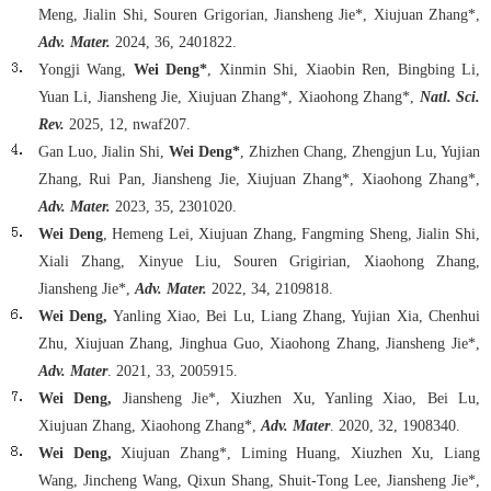
Meng, Jialin Shi, Souren Grigorian, Jiansheng Jie*, Xiujuan Zhang*,
Adv. Mater.
2024, 36, 2401822.
Yongji Wang,
Wei Deng*
, Xinmin Shi, Xiaobin Ren, Bingbing Li,
Yuan Li, Jiansheng Jie, Xiujuan Zhang*, Xiaohong Zhang*,
Natl. Sci.
Rev.
2025, 12, nwaf207.
Gan Luo, Jialin Shi,
Wei Deng*
, Zhizhen Chang, Zhengjun Lu, Yujian
Zhang, Rui Pan, Jiansheng Jie, Xiujuan Zhang*, Xiaohong Zhang*,
Adv. Mater.
2023, 35, 2301020.
Wei Deng
, Hemeng Lei, Xiujuan Zhang, Fangming Sheng, Jialin Shi,
Xiali Zhang, Xinyue Liu, Souren Grigirian, Xiaohong Zhang,
Jiansheng Jie*,
Adv. Mater.
2022, 34, 2109818.
Wei Deng,
Yanling Xiao, Bei Lu, Liang Zhang, Yujian Xia, Chenhui
Zhu, Xiujuan Zhang, Jinghua Guo, Xiaohong Zhang, Jiansheng Jie*,
Adv. Mater
. 2021, 33, 2005915.
Wei Deng,
Jiansheng Jie*, Xiuzhen Xu, Yanling Xiao, Bei Lu,
Xiujuan Zhang, Xiaohong Zhang*,
Adv. Mater
. 2020, 32, 1908340.
Wei Deng,
Xiujuan Zhang*, Liming Huang, Xiuzhen Xu, Liang
Wang, Jincheng Wang, Qixun Shang, Shuit-Tong Lee, Jiansheng Jie*,