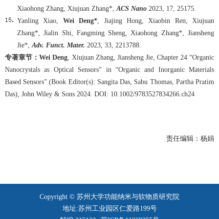
Xiaohong Zhang, Xiujuan Zhang*,
ACS Nano
2023, 17, 25175.
Yanling Xiao,
Wei Deng*
, Jiajing Hong, Xiaobin Ren, Xiujuan
Zhang*, Jialin Shi, Fangming Sheng, Xiaohong Zhang*, Jiansheng
Jie*,
Adv. Funct. Mater.
2023, 33, 2213788.
专著章节：Wei Deng
, Xiujuan Zhang, Jiansheng Jie, Chapter 24 “Organic
Nanocrystals as Optical Sensors” in “Organic and Inorganic Materials
Based Sensors” (Book Editor(s): Sangita Das, Sabu Thomas, Partha Pratim
Das), John Wiley & Sons 2024. DOI: 10.1002/9783527834266.ch24
责任编辑：杨娟
Copyright © 苏州大学功能纳米与软物质研究院
地址:苏州工业园区仁爱路199号