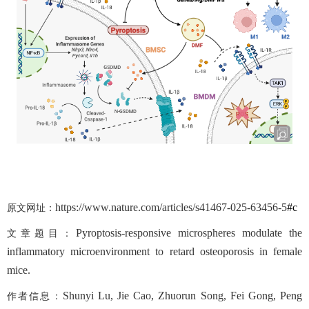
https://www.nature.com/articles/s41
467-025-63456-5
#c
原文网址：
Pyroptosis-responsive microspheres modulate the
文章题目：
inflammatory microenvironment to retard osteoporosis in female
mice.
Shunyi Lu, Jie Cao, Zhuorun Song, Fei Gong, Peng
作者信息：