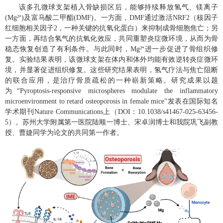
该多孔微球支架植入骨缺损区后，能够持续释放氢气、镁离子
(Mg²⁺)及富马酸二甲酯(DMF)。一方面，DMF通过激活NRF2（核因子
红细胞相关因子2，一种关键的抗氧化蛋白）来抑制成骨细胞焦亡；另
一方面，再结合氢气的抗氧化效应，共同重塑炎症微环境，从而为骨
稳态恢复创造了有利条件。与此同时，Mg²⁺进一步促进了骨组织修
复。实验结果表明，该微球支架在体内和体外均能有效逆转炎症微环
境，并显著促进组织修复。这些研究结果表明，氢气疗法与焦亡阻断
的联合应用，是治疗骨质疏松的一种崭新策略。研究成果以题
为“Pyroptosis-responsive microspheres modulate the inflammatory
microenvironment to retard osteoporosis in female mice”发表在国际知名
学术期刊Nature Communications上（DOI：10.1038/s41467-025-63456-
5）。苏州大学附属第一医院陆顺一博士、宋卓润博士和我院巩飞副教
授、曹婕同学为论文的共同第一作者。