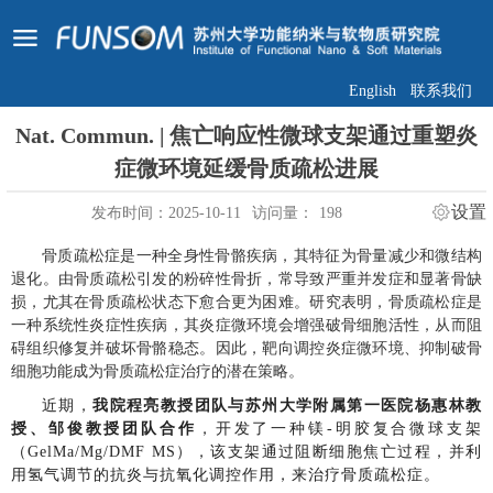
English
联系我们
Nat. Commun. | 焦亡响应性微球支架通过重塑炎
症微环境延缓骨质疏松进展
设置
发布时间：2025-10-11
访问量：
198
骨质疏松症是一种全身性骨骼疾病，其特征为骨量减少和微结构
退化。由骨质疏松引发的粉碎性骨折，常导致严重并发症和显著骨缺
损，尤其在骨质疏松状态下愈合更为困难。研究表明，骨质疏松症是
一种系统性炎症性疾病，其炎症微环境会增强破骨细胞活性，从而阻
碍组织修复并破坏骨骼稳态。因此，靶向调控炎症微环境、抑制破骨
细胞功能成为骨质疏松症治疗的潜在策略。
近期，
我院程亮教授团队与苏州大学附属第一医院杨惠林教
授、邹俊教授团队合作
，开发了一种镁-明胶复合微球支架
（GelMa/Mg/DMF MS），该支架通过阻断细胞焦亡过程，并利
用氢气调节的抗炎与抗氧化调控作用，来治疗骨质疏松症。