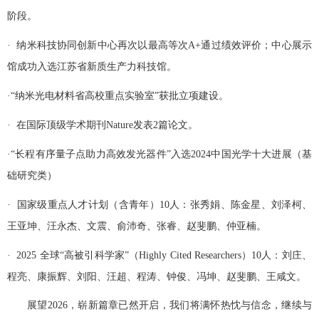
阶段。
· 纳米科技协同创新中心再次以最高等次A+通过绩效评价；中心展示
馆成功入选江苏省新质生产力科技馆。
·“纳米光电材料省高校重点实验室”获批立项建设。
· 在国际顶级学术期刊Nature发表2篇论文。
·“长程有序量子点助力高效发光器件”入选2024中国光学十大进展（基
础研究类）
· 国家级重点人才计划（含青年）10人：张秀娟、陈金星、刘泽柯、
王亚坤、汪永杰、文震、俞沛奇、张睿、赵斐鹏、仲亚楠。
· 2025 全球“高被引科学家”（Highly Cited Researchers）10人：刘庄、
程亮、康振辉、刘阳、汪超、程涛、钟俊、冯坤、赵斐鹏、王咸文。
展望2026，崭新篇章已然开启，我们将满怀热忱与信念，继续与