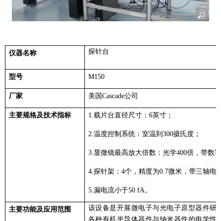
探针台
仪器名称
型号
M150
厂家
美国
Cascade
公司
主要规格及技术指标
1.
载片台直径尺寸：
6
英寸；
2.
温度控制系统：室温到
300
摄氏度；
3.
显微镜最高放大倍数：光学
400
倍，带数
4.
探针架：
4
个，精度为
0.7
微米，带三轴电
5.
漏电流小于
50 fA
。
该设备是开展微电子与光电子原型器件研
主要功能及应用范围
各种有机半导体器件与纳米器件的电学性