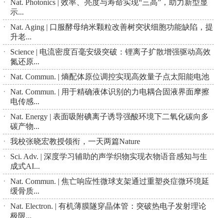
Nat. Photonics | 效率、亮度与寿命实现“三高”，助力新型显
示...
Nat. Aging | 口服酵母纳米颗粒改善树突状细胞功能缺陷，提
升老...
Science | 电流密度百毫安级突破：锂离子扩散增强驱动高效
氮还原...
Nat. Commun. | 熵配体原位调控实现高效量子点太阳能电池
Nat. Commun. | 用于精确液体识别的力电耦合固液界面摩擦
电传感...
Nat. Energy | 表面吸附碘离子诱导强酸环境下二氧化碳向多
碳产物...
我校张晓宏教授领衔，一天两篇Nature
Sci. Adv. | 深度学习辅助的声学织物实现衣物语音感知与生
成式AI...
Nat. Commun. | 焦亡响应性微球支架通过重塑炎症微环境延
缓骨质...
Nat. Electron. | 有机薄膜隧穿晶体管：突破热电子发射理论
极限...